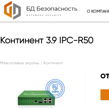
О КОМПАН
Континент 3.9 IPC-R50
Межсетевые экраны
/
Континент
о