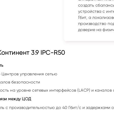
создать сбаланс
устройства с ин
Гбит, а локализо
производство по
доверие на физич
онтинент 3.9 IPC-R50
ть
 Центров управления сетью
узлов безопасности
сть на уровне сетевых интерфейсов (LACP) и каналов 
вязи между ЦОД
ль с производительностью до 40 Гбит/с и задержками 