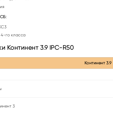
ия
СБ:
КС3
 4-го класса
и Континент 3.9 IPC-R50
Континент 3.9
ы
инент 3