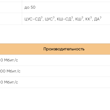
до 50
?
?
?
?
?
?
ЦУС-СД
,
ЦУС
,
КШ-СД
,
КШ
,
КК
,
ДА
Производительность
50 Мбит/с
200 Мбит/с
00 Мбит/с