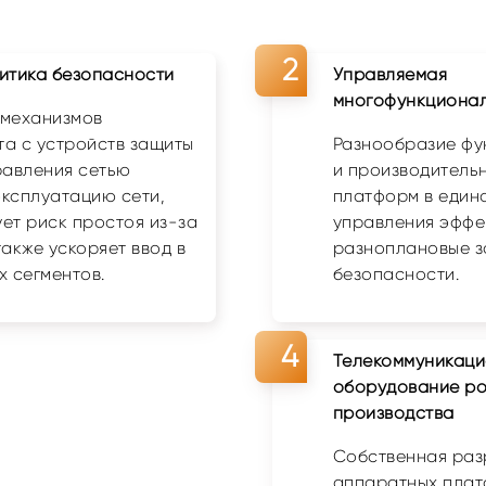
итика безопасности
Управляемая
многофункциона
 механизмов
а с устройств защиты
Разнообразие фу
равления сетью
и производитель
ксплуатацию сети,
платформ в един
ет риск простоя из-за
управления эффе
также ускоряет ввод в
разноплановые з
х сегментов.
безопасности.
Телекоммуникац
оборудование ро
производства
Собственная раз
аппаратных плат