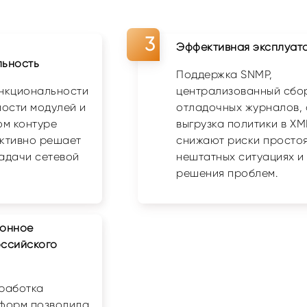
Эффективная эксплуат
льность
Поддержка SNMP,
нкциональности
централизованный сбо
ности модулей и
отладочных журналов, 
ом контуре
выгрузка политики в X
ктивно решает
снижают риски простоя
адачи сетевой
нештатных ситуациях и
решения проблем.
ионное
ссийского
работка
форм позволила