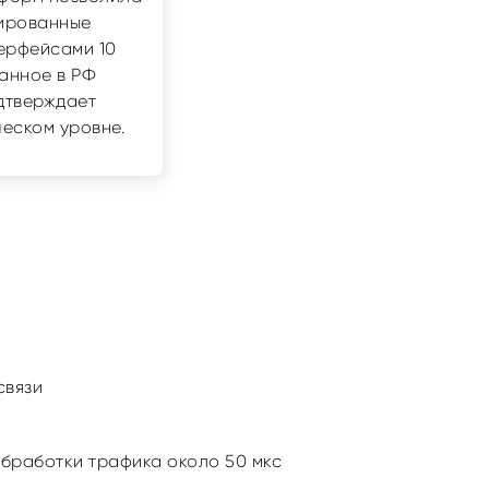
ированные
терфейсами 10
ванное в РФ
дтверждает
еском уровне.
связи
обработки трафика около 50 мкс