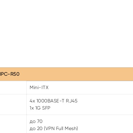
 IPC-R50
Mini-ITX
4х 1000BASE-T RJ45
1x 1G SFP
до 70
до 20 (VPN Full Mesh)