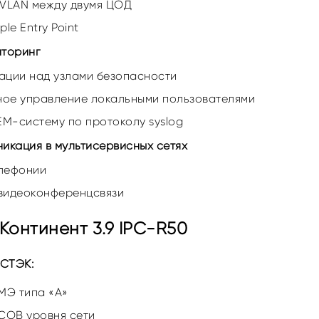
 VLAN между двумя ЦОД
le Entry Point
иторинг
ации над узлами безопасности
ое управление локальными пользователями
EM-систему по протоколу syslog
икация в мультисервисных сетях
лефонии
видеоконференцсвязи
Континент 3.9 IPC-R50
ФСТЭК:
МЭ типа «А»
СОВ уровня сети