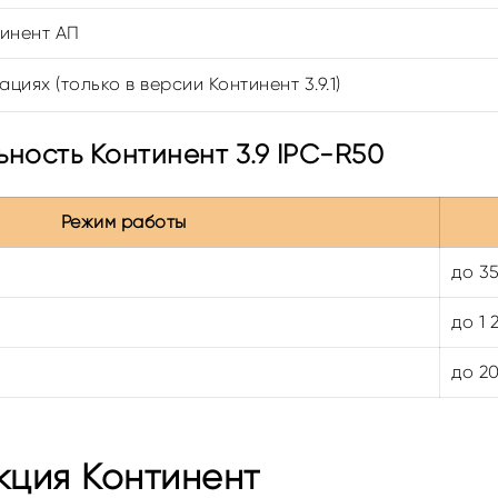
инент АП
циях (только в версии Континент 3.9.1)
ность Континент 3.9 IPC-R50
Режим работы
до 3
до 1 
до 2
кция Континент