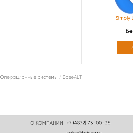
Simply L
Бе
Операционные системы
/
BaseALT
+7 (4872) 73-00-35
О КОМПАНИИ
sales@bdsec.ru