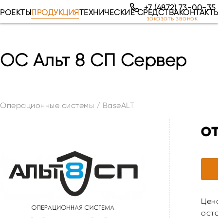
+7 (4872) 73-00-35
РОЕКТЫ
ПРОДУКЦИЯ
ТЕХНИЧЕСКИЕ СРЕДСТВА
КОНТАКТ
заказать звонок
ОС Альт 8 СП Сервер
Операционные системы
/
BaseALT
о
Цена
оста