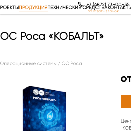
+7 (4872) 73-00-35
РОЕКТЫ
ПРОДУКЦИЯ
ТЕХНИЧЕСКИЕ СРЕДСТВА
КОНТАКТ
заказать звонок
ОС Роса «КОБАЛЬТ»
Операционные системы
/
ОС Роса
о
Цен
"КОБ