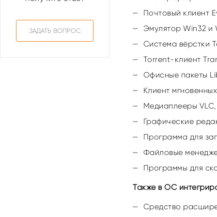
Почтовый клиент Ev
Эмулятор Win32 и 
ЗАДАТЬ ВОПРОС
Система вёрстки T
Torrent-клиент Tra
Офисные пакеты Lib
Клиент мгновенных
Медиаплееры VLC,
Графические редакт
Программа для зап
Файловые менедже
Программы для ска
Также в ОС интегрир
Cредство расшире