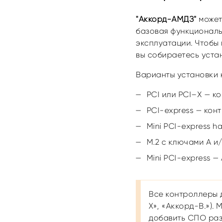
"Аккорд-АМДЗ"
может
базовая функциональ
эксплуатации. Чтобы
вы собираетесь уста
Варианты установки 
PCI или PCI–X — к
PCI-express — кон
Mini PCI-express 
M.2 с ключами A и/
Mini PCI-express 
Все контроллеры 
X», «Аккорд-В.»)
добавить СПО раз