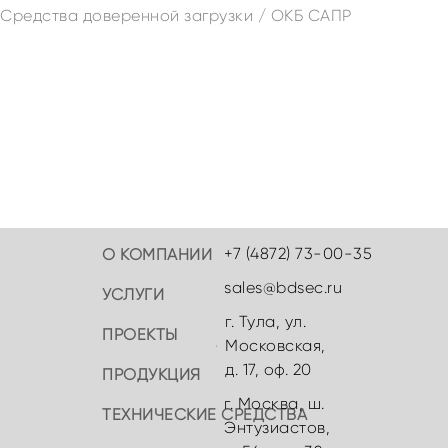
Средства доверенной загрузки
/
ОКБ САПР
+7 (4872) 73-00-35
О КОМПАНИИ
sales@bdsec.ru
УСЛУГИ
г. Тула, ул.
ПРОЕКТЫ
Московская,
д. 17, оф. 20
ПРОДУКЦИЯ
г. Москва, ш.
ТЕХНИЧЕСКИЕ СРЕДСТВА
Энтузиастов,