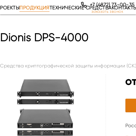
+7 (4872) 73-00-35
РОЕКТЫ
ПРОДУКЦИЯ
ТЕХНИЧЕСКИЕ СРЕДСТВА
КОНТАКТ
заказать звонок
Dionis DPS-4000
Средства криптографической защиты информации (СК
от
Рос