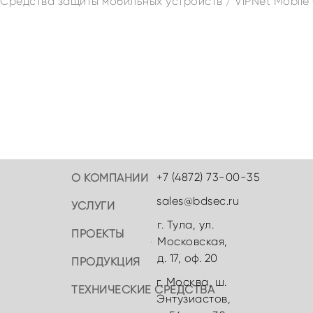
Средства защиты мобильных устройств
/
ViPNet Mobile 
+7 (4872) 73-00-35
О КОМПАНИИ
sales@bdsec.ru
УСЛУГИ
г. Тула, ул.
ПРОЕКТЫ
Московская,
д. 17, оф. 20
ПРОДУКЦИЯ
г. Москва, ш.
ТЕХНИЧЕСКИЕ СРЕДСТВА
Энтузиастов,