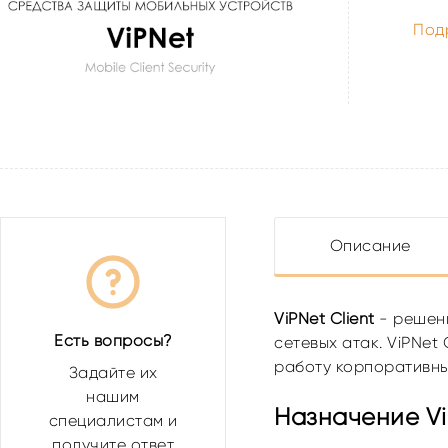
Под
Описание
ViPNet Client
- решени
Есть вопросы?
сетевых атак. ViPNe
работу корпоративны
Задайте их
нашим
Назначение ViP
специалистам и
получите ответ