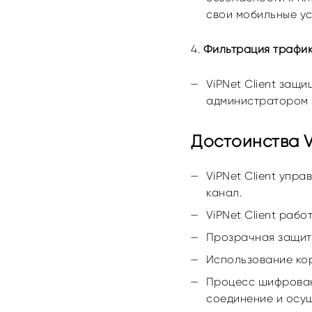
свои мобильные ус
Фильтрация трафик
ViPNet Client защ
администратором 
Достоинства Vi
ViPNet Client упр
канал.
ViPNet Client рабо
Прозрачная защита
Использование кор
Процесс шифрован
соединение и осущ