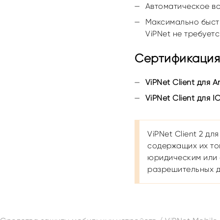
Автоматическое в
Максимально быстр
ViPNet не требует
Сертификация V
ViPNet Client для A
ViPNet Client для I
ViPNet Client 2 д
содержащих их тов
юридическим или ф
разрешительных д