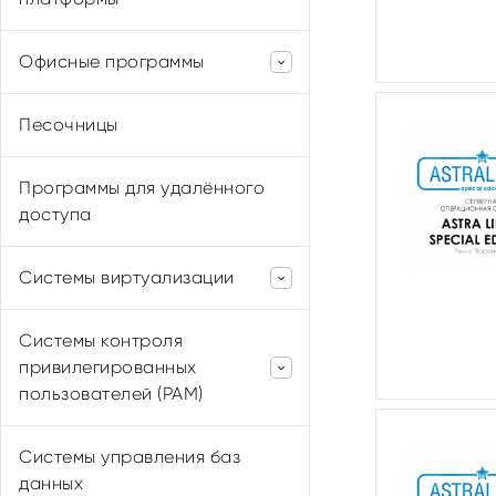
Р7-Офис
Офисные программы
CommuniGate Systems
МойОфис
Песочницы
Р7-Офис
Программы для удалённого
доступа
Системы виртуализации
Astra Linux
Системы контроля
РЕД СОФТ
привилегированных
ОС Роса
пользователей (PAM)
Termidesk
АйТи Бастион
Системы управления баз
Новые технологии безопасности
данных