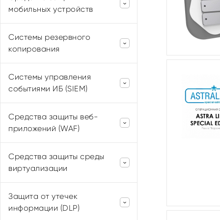
Positive Technologies
мобильных устройств
АЛТЭКС-СОФТ
ViPNet Mobile Client
Системы резервного
SafeMobile
копирования
Kaspersky
Киберпротект
Системы управления
Astra Linux
событиями ИБ (SIEM)
Positive Technologies
Средства защиты веб-
Эшелон
приложений (WAF)
Kaspersky
Positive Technologies
RuSIEM
Средства защиты среды
Secret Net Studio
виртуализации
СёрчИнформ
NGR Softlab
vGate
Защита от утечек
Kaspersky
информации (DLP)