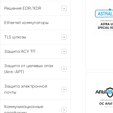
InfoWatch
Решения EDR/XDR
СёрчИнформ
Positive Technologies
Гарда
Ethernet коммутаторы
Kaspersky
TLS шлюзы
ViPNet
Защита АСУ ТП
Континент TLS
InfoWatch
КриптоПро NGate
Защита от целевых атак
Positive Technologies
(Anti-APT)
ViPNet
Kaspersky
Защита электронной
Positive Technologies
почты
UserGate
Коммуникационные
Kaspersky
платформы