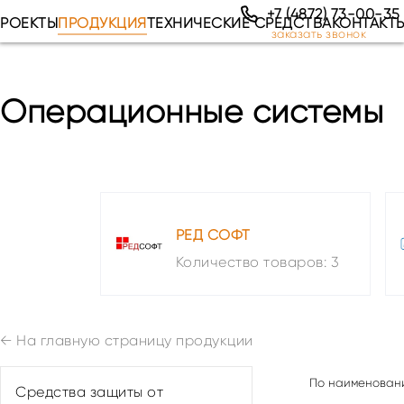
+7 (4872) 73-00-35
РОЕКТЫ
ПРОДУКЦИЯ
ТЕХНИЧЕСКИЕ СРЕДСТВА
КОНТАКТ
заказать звонок
Операционные системы
РЕД СОФТ
Количество товаров: 3
←
На главную страницу продукции
Средства защиты от