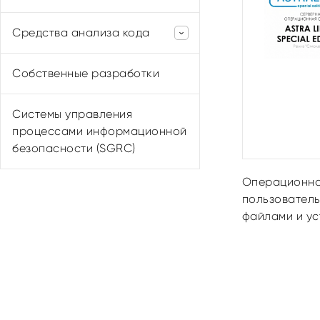
Компания Индид
NGR Softlab
Средства анализа кода
Positive Technologies
Собственные разработки
Эшелон
Системы управления
процессами информационной
безопасности (SGRC)
Операционная
пользователь
файлами и ус