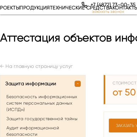
+7 (4872) 73-00-35
РОЕКТЫ
ПРОДУКЦИЯ
ТЕХНИЧЕСКИЕ СРЕДСТВА
КОНТАКТ
заказать звонок
Аттестация объектов ин
←
На главную страницу услуг
Защита информации
СТОИМОСТ
от 50
Безопасность информационных
систем персональных данных
(ИСПДн)
Защита государственной тайны
ЗАКАЗАТЬ 
Аудит информационной
безопасности