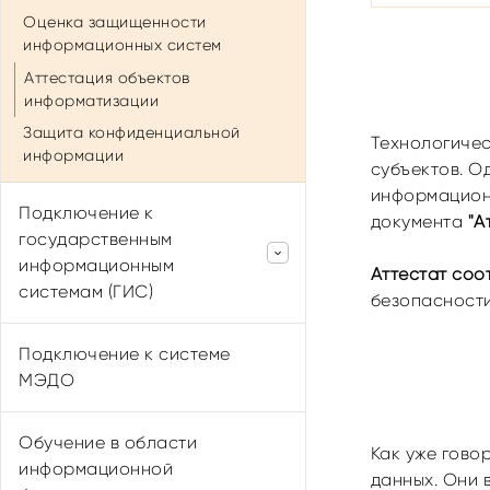
Оценка защищенности
информационных систем
Аттестация объектов
информатизации
Защита конфиденциальной
Технологичес
информации
субъектов. О
информационн
Подключение к
документа
"А
государственным
информационным
Аттестат соо
системам (ГИС)
безопасности
Подключение к ФИС ФРДО
Подключение к системе
Образование Тульской области
МЭДО
Подключение к ФИС ГНА
Подключение к АИСТ ГБД
Обучение в области
Как уже гово
информационной
Подключение к РНИС ТО
данных. Они 