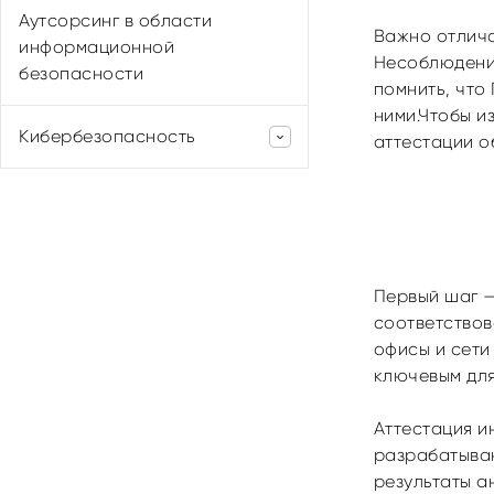
Учебные кабинеты
Аутсорсинг в области
структурированных кабельных
Важно отлича
Актовые залы
информационной
сетей (СКС)
Несоблюдение
Конференц-залы
безопасности
Проектирование и монтаж
помнить, что
систем электроснабжения
Открытые пространства Open
ними.Чтобы и
Space
Кибербезопасность
Проектирование, монтаж и
аттестации о
инсталляция телефонных
Переговорные комнаты
систем, систем связи и АТС
SOC центр
Тестирование на
проникновение (Pentest)
Первый шаг —
соответствов
офисы и сети
ключевым для
Аттестация и
разрабатываю
результаты а