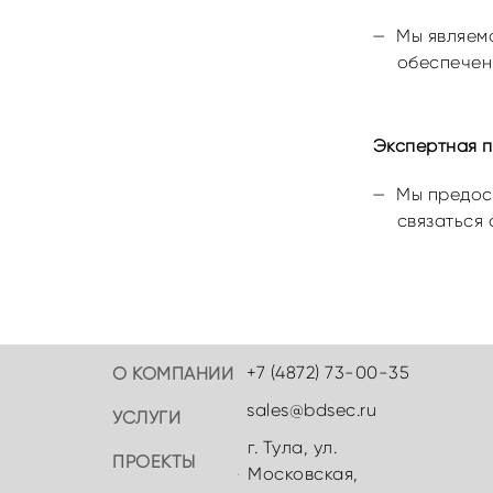
Мы являем
обеспечен
Экспертная 
Мы предос
связаться 
+7 (4872) 73-00-35
О КОМПАНИИ
sales@bdsec.ru
УСЛУГИ
г. Тула, ул.
ПРОЕКТЫ
Московская,