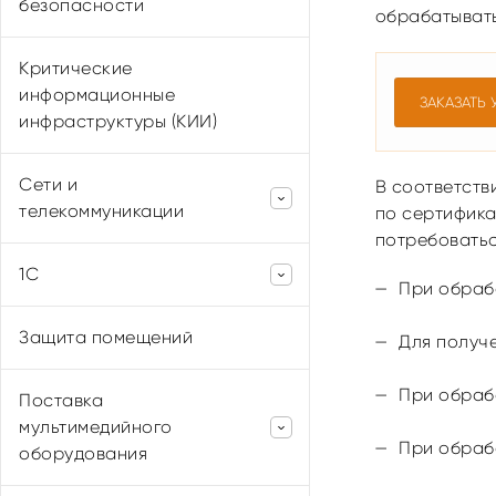
безопасности
Cуперсервис «Поступление в
обрабатыват
ВУЗ онлайн»
Критические
Подключение к ИС ЕПТ
информационные
Подключение к ФИС ГИА и
ЗАКАЗАТЬ 
инфраструктуры (КИИ)
Приема
Аттестация ГИС
Сети и
В соответств
телекоммуникации
по сертифика
потребоватьс
Сетевые решения,
1С
проектирование и монтаж
При обраб
локальных вычислительных
Разработка 1С
сетей (ЛВС)
Защита помещений
Для получ
Поставка 1С
Корпоративные сети
беспроводного доступа
При обраб
Поставка
Cистемы видеоконференцсвязи
мультимедийного
(ВКС)
При обраб
оборудования
Проектирование и
тестирование