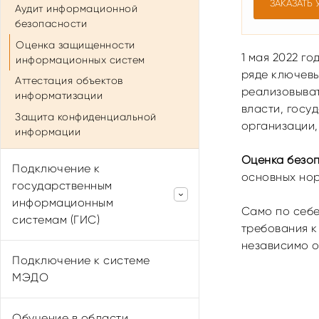
ЗАКАЗАТЬ 
Аудит информационной
безопасности
Оценка защищенности
1 мая 2022 г
информационных систем
ряде ключевы
Аттестация объектов
реализовыват
информатизации
власти, госу
Защита конфиденциальной
организации,
информации
Оценка безо
Подключение к
основных нор
государственным
информационным
Само по себе
системам (ГИС)
требования к
независимо о
Подключение к ФИС ФРДО
Подключение к системе
Образование Тульской области
МЭДО
Подключение к ФИС ГНА
Подключение к АИСТ ГБД
Обучение в области